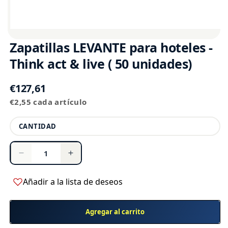
Zapatillas LEVANTE para hoteles -
Think act & live ( 50 unidades)
Precio
€127,61
Precio
habitual
€2,55 cada artículo
unitario
Cantidad
CANTIDAD
Reducir
Aumentar
cantidad
cantidad
para
para
Añadir a la lista de deseos
Zapatillas
Zapatillas
LEVANTE
LEVANTE
Agregar al carrito
para
para