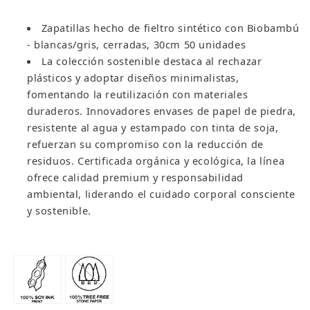
hoteles
hoteles
-
-
Zapatillas hecho de fieltro sintético con Biobambú
Think
Think
- blancas/gris, cerradas, 30cm 50 unidades
act
act
La colección sostenible destaca al rechazar
&amp;
&amp;
plásticos y adoptar diseños minimalistas,
live
live
fomentando la reutilización con materiales
(
(
duraderos. Innovadores envases de papel de piedra,
50
50
unidades)
unidades)
resistente al agua y estampado con tinta de soja,
refuerzan su compromiso con la reducción de
residuos. Certificada orgánica y ecológica, la línea
ofrece calidad premium y responsabilidad
ambiental, liderando el cuidado corporal consciente
y sostenible.