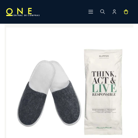
Ir
directamente
al contenido
CENTRAL DE COMPRAS
Ir
directamente
a la
información
del producto