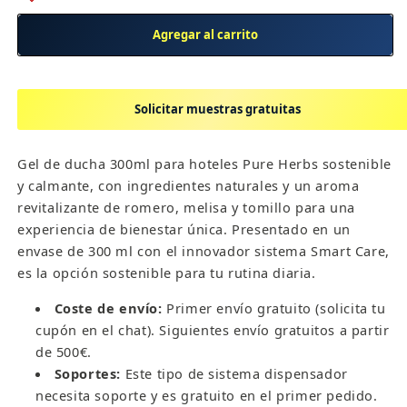
Gel
Gel
de
de
Agregar al carrito
ducha
ducha
300ml
300ml
para
para
Solicitar muestras gratuitas
hoteles
hoteles
Pure
Pure
Herbs
Herbs
Gel de ducha 300ml para hoteles Pure Herbs sostenible
Solicitar muestras gratuitas
-
-
y calmante, con ingredientes naturales y un aroma
Smart
Smart
revitalizante de romero, melisa y tomillo para una
Care
Care
Nombre del
Correo
Teléfono *
experiencia de bienestar única. Presentado en un
hotel *
electrónico *
envase de 300 ml con el innovador sistema Smart Care,
es la opción sostenible para tu rutina diaria.
Enviar solicitud
Coste de envío:
Primer envío gratuito (solicita tu
cupón en el chat). Siguientes envío gratuitos a partir
de 500€.
Soportes:
Este tipo de sistema dispensador
necesita soporte y es gratuito en el primer pedido.