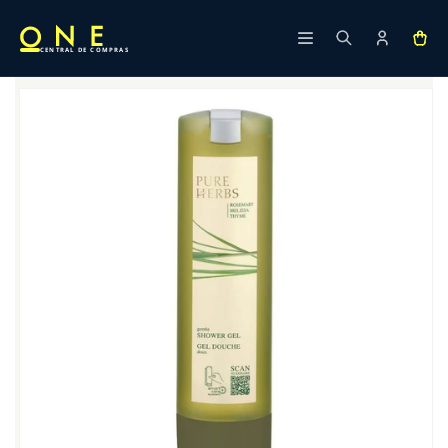
Ir
directamente
al contenido
CENTRAL DE COMPRAS
Ir
directamente
a la
información
del producto