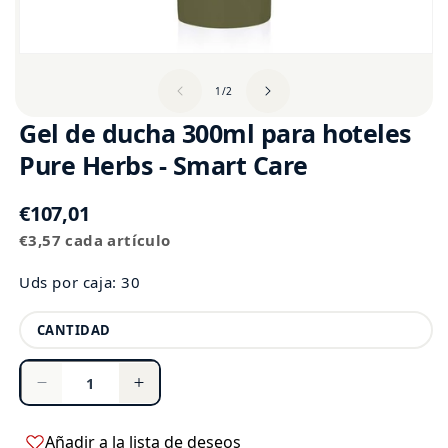
de
1
/
2
Gel de ducha 300ml para hoteles
Pure Herbs - Smart Care
Precio
€107,01
Precio
habitual
€3,57 cada artículo
unitario
Uds por caja: 30
Cantidad
CANTIDAD
Reducir
Aumentar
cantidad
cantidad
para
para
Añadir a la lista de deseos