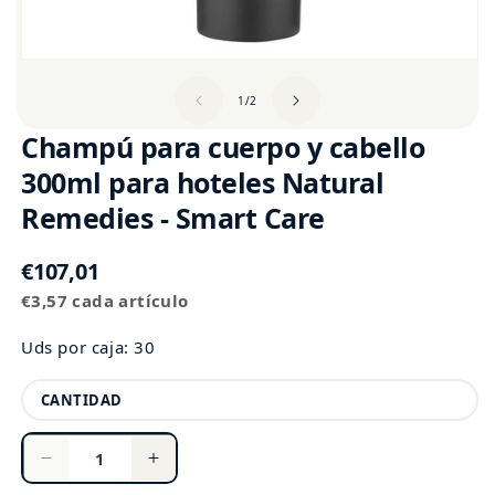
de
1
/
2
Champú para cuerpo y cabello
300ml para hoteles Natural
Remedies - Smart Care
Precio
€107,01
Precio
habitual
€3,57 cada artículo
unitario
Uds por caja: 30
Cantidad
CANTIDAD
Reducir
Aumentar
cantidad
cantidad