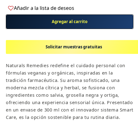
para
para
Añadir a la lista de deseos
Champú
Champú
para
para
Agregar al carrito
cuerpo
cuerpo
y
y
cabello
cabello
Solicitar muestras gratuitas
300ml
300ml
para
para
hoteles
hoteles
Naturals Remedies redefine el cuidado personal con
Solicitar muestras gratuitas
Natural
Natural
fórmulas veganas y orgánicas, inspiradas en la
Remedies
Remedies
tradición farmacéutica. Su aroma sofisticado, una
-
-
Nombre del
Correo
Teléfono *
moderna mezcla cítrica y herbal, se fusiona con
hotel *
electrónico *
Smart
Smart
ingredientes como salvia, grosella negra y ortiga,
Care
Care
ofreciendo una experiencia sensorial única. Presentado
Enviar solicitud
en un envase de 300 ml con el innovador sistema Smart
Care, es la opción sostenible para tu rutina diaria.