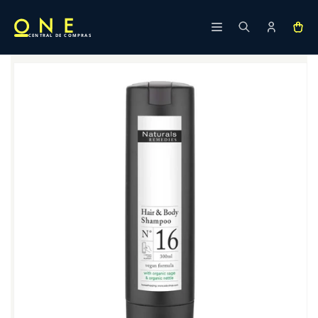
Ir
directamente
al contenido
CENTRAL DE COMPRAS
Ir
directamente
a la
información
del producto