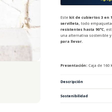
160
160
kits
kits
de
de
Este
kit de cubiertos 3 en 
cubiertos
cubiertos
servilleta
, todo empaqueta
3
3
resistentes hasta 90°C
, es
en
en
una alternativa sostenible 
1
1
para llevar
.
para
para
hoteles
hoteles
Presentación:
Caja de 160 k
Descripción
Sostenibilidad