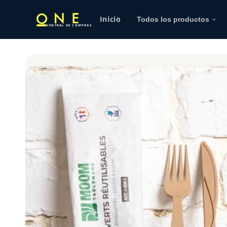
Ir
Productos 100% sostenibles
directamente
Inicio
al contenido
Todos los productos
CENTRAL DE COMPRAS
Ir
directamente
a la
información
del producto