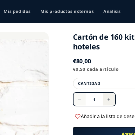
Compra segura
Mis pedidos
Mis productos externos
Análisis
Cartón de 160 kit
hoteles
Precio
€80,00
Precio
habitual
€0,50 cada artículo
unitario
Cantidad
CANTIDAD
Reducir
Aumentar
cantidad
cantidad
para
para
Añadir a la lista de des
Cartón
Cartón
de
de
Agrega