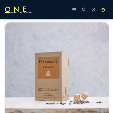
Ir
directamente
al contenido
CENTRAL DE COMPRAS
Ir
directamente
a la
información
del producto