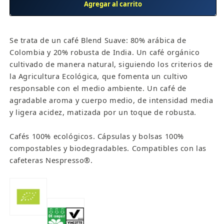
Agregar al carrito
café
café
cremoso
cremoso
(
(
Se trata de un café Blend Suave: 80% arábica de
50
50
Colombia y 20% robusta de India. Un café orgánico
cápsulas)
cápsulas)
cultivado de manera natural, siguiendo los criterios de
la Agricultura Ecológica, que fomenta un cultivo
responsable con el medio ambiente. Un café de
agradable aroma y cuerpo medio, de intensidad media
y ligera acidez, matizada por un toque de robusta.
Cafés 100% ecológicos. Cápsulas y bolsas 100%
compostables y biodegradables. Compatibles con las
cafeteras Nespresso®.