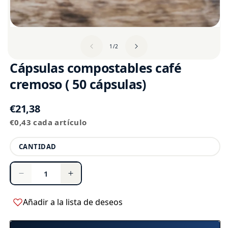
de
1
/
2
Cápsulas compostables café
cremoso ( 50 cápsulas)
Precio
€21,38
Precio
habitual
€0,43 cada artículo
unitario
Cantidad
CANTIDAD
Reducir
Aumentar
cantidad
cantidad
para
para
Añadir a la lista de deseos
Cápsulas
Cápsulas
compostables
compostables