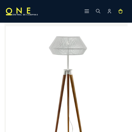
Ir
directamente
al contenido
CENTRAL DE COMPRAS
Ir
directamente
a la
información
del producto