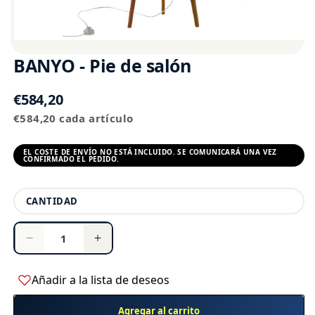
BANYO - Pie de salón
Precio
€584,20
Precio
habitual
€584,20 cada artículo
unitario
EL COSTE DE ENVÍO NO ESTÁ INCLUIDO. SE COMUNICARÁ UNA VEZ
CONFIRMADO EL PEDIDO.
Cantidad
CANTIDAD
Reducir
Aumentar
cantidad
cantidad
para
para
Añadir a la lista de deseos
BANYO
BANYO
-
-
Agregar al carrito